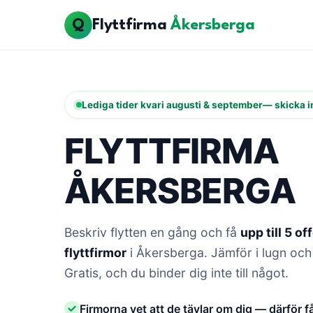
Q
Flyttfirma
Åkersberga
Lediga tider kvar
i augusti & september
— skicka in
FLYTTFIRMA
ÅKERSBERGA
Beskriv flytten en gång och få
upp till 5 of
flyttfirmor
i Åkersberga. Jämför i lugn och
Gratis, och du binder dig inte till något.
Firmorna vet att de tävlar om dig — därför f