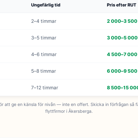
Ungefärlig tid
Pris efter RUT
2–4 timmar
2 000–3 500 
3–5 timmar
3 000–5 000
4–6 timmar
4 500–7 000 
5–8 timmar
6 000–9 500 
7–12 timmar
8 500–15 000
r att ge en känsla för nivån — inte en offert. Skicka in förfrågan så få
flyttfirmor i Åkersberga.