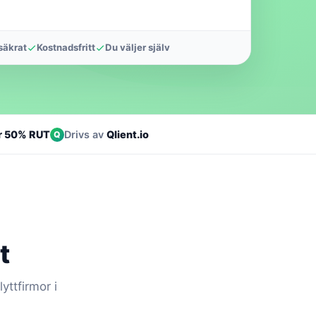
äkrat
Kostnadsfritt
Du väljer själv
r 50% RUT
Drivs av
Qlient.io
Q
t
yttfirmor i