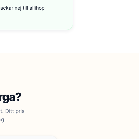
ackar nej till allihop
erga?
 Ditt pris
ag.