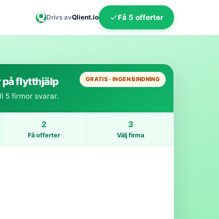
Q
Få 5 offerter
Drivs av
Qlient.io
på flytthjälp
GRATIS · INGEN BINDNING
l 5 firmor svarar.
2
3
Få offerter
Välj firma