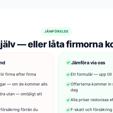
JÄMFÖRELSE
jälv — eller låta firmorna k
and
Jämföra via oss
ör firma efter firma
Ett formulär — upp till
dagar — om de kommer alls
Offerterna kommer in 
dag
dra utan — omöjligt att
Alla priser redovisas
 försäkring förrän du
F-skatt och försäkring 