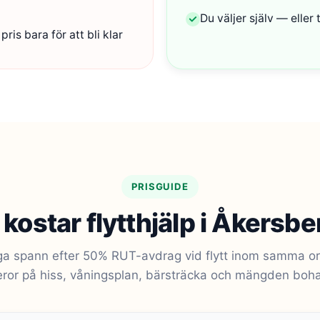
Du väljer själv — eller t
pris bara för att bli klar
PRISGUIDE
kostar flytthjälp i Åkersb
ga spann efter 50% RUT-avdrag vid flytt inom samma ort.
ror på hiss, våningsplan, bärsträcka och mängden boh