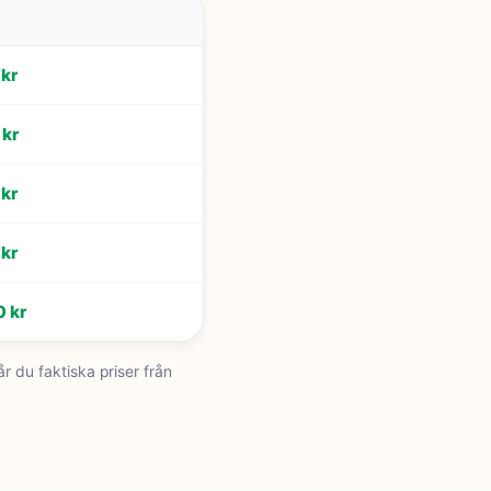
kr
 kr
kr
kr
 kr
r du faktiska priser från