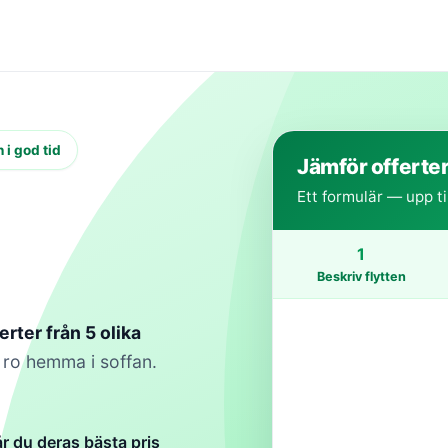
 i god tid
Jämför offerter 
Ett formulär — upp til
1
Beskriv flytten
ferter från 5 olika
 ro hemma i soffan.
år du deras bästa pris