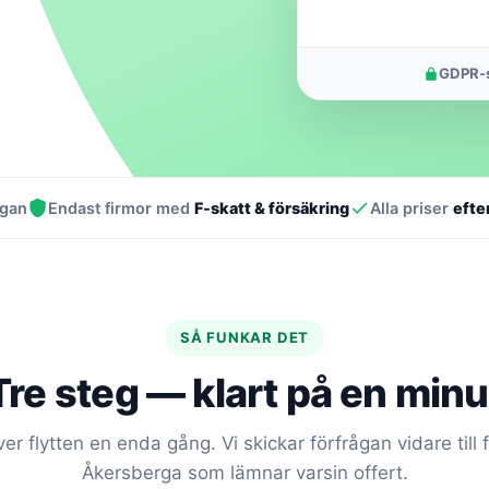
GDPR-s
ågan
Endast firmor med
F-skatt & försäkring
Alla priser
efte
SÅ FUNKAR DET
Tre steg — klart på en minu
er flytten en enda gång. Vi skickar förfrågan vidare till fl
Åkersberga som lämnar varsin offert.