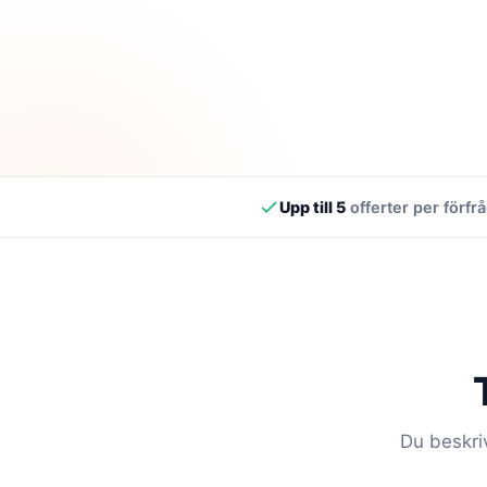
Upp till 5
offerter per förfr
Du beskriv