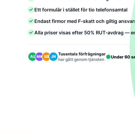
Ett formulär i stället för tio telefonsamtal
Endast firmor med F-skatt och giltig ansvar
Alla priser visas efter 50% RUT-avdrag — en
Tusentals förfrågningar
Under 60 s
AL
MK
SB
JN
har gått genom tjänsten